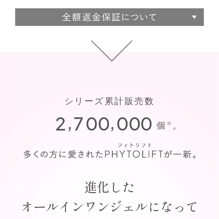
シリーズ累計販売数
,
,
2
7
0
0
0
0
0
個
。
※
進化した
オールインワンジェルになって