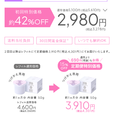
5,100
5,610
通常価格
円 (税込
円)
2,980
初回特別価格
42
%OFF
円
約
3,278
(税込
円)
送料当社負担
※
いつでも解約OK
30日間返金保証