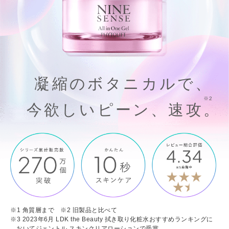
凝
縮
の
ボ
タ
ニ
カ
ル
で
、
※2
今
欲
し
い
ピ
ー
ン
、
速
攻
。
※1 角質層まで ※2 旧製品と比べて
※3 2023年6月 LDK the Beauty 拭き取り化粧水おすすめランキングに
おいてジェントル スキンクリアローションで受賞