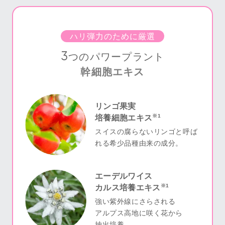
ハリ弾力のために厳選
3
つのパワープラント
幹細胞エキス
リンゴ果実
※1
培養細胞エキス
スイスの腐らないリンゴと呼ば
れる希少品種由来の成分。
エーデルワイス
※1
カルス培養エキス
強い紫外線にさらされる
アルプス高地に咲く花から
抽出培養。