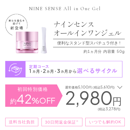
NINE SENSE All in One Gel
ナインセンス
オールインワンジェル
便利なスタンド型スパチュラ付き !
50g
約1ヵ月分 内容量
5,100
5,610
通常価格
円 (税込
円)
2,980
初回特別価格
42
%OFF
円
約
3,278
(税込
円)
送料当社負担
※
いつでも解約OK
30日間返金保証