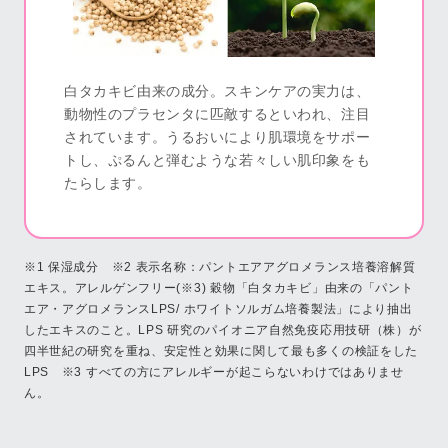
白タカキビ由来の成分。スキンケアの実力は、
動物性のプラセンタに匹敵するといわれ、注目
されています。うるおいにより肌環境をサポー
トし、ぷるんと弾むような若々しい肌印象をも
たらします。
※1 保湿成分 ※2 表示名称：パントエアアグロメランス培養溶解質
エキス。アレルゲンフリー(※3) 穀物「白タカキビ」由来の「パント
エア・アグロメランスLPS/ ホワイトソルガム培養製法」により抽出
したエキスのこと。LPS 研究のパイオニア自然免疫応用技研（株）が
四半世紀の研究を重ね、安定性と効果に関して最も多くの検証をした
LPS ※3 すべての方にアレルギーが起こらないわけではありませ
ん。