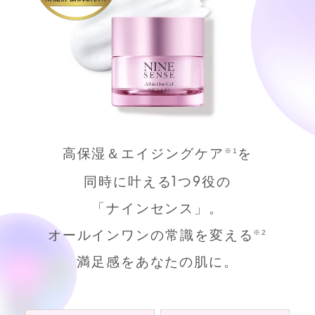
高保湿＆エイジングケア
を
※1
1
9
同時に叶える
つ
役の
「ナインセンス」。
オールインワンの常識を変える
※2
満足感をあなたの肌に。