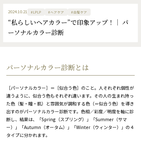
2024.10.21
#LPLP
#ヘアケア
#白髪ケア
“私らしいヘアカラー”で印象アップ！│ パ
ーソナルカラー診断
パーソナルカラー診断とは
［パーソナルカラー］＝［似合う色］のこと。人それぞれ個性が
違うように、似合う色もそれぞれ違います。その人の生まれ持っ
た色（髪・瞳・肌）と雰囲気が調和する色（＝似合う色）を導き
出すのがパーソナルカラー診断です。色相／彩度／明度を軸に診
断し、結果は、「Spring（スプリング）」「Summer（サマ
ー）」「Autumn（オータム）」「Winter（ウィンター）」の４
タイプに分かれます。