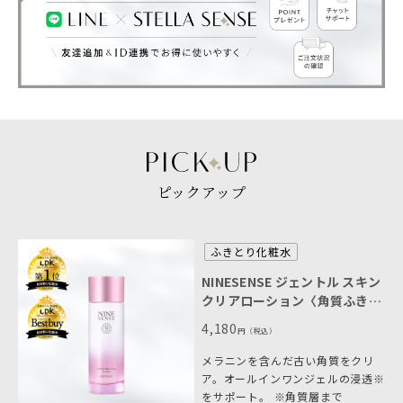
ピックアップ
ふきとり化粧水
NINESENSE ジェントル スキン
クリアローション〈角質ふきと
り化粧水〉
4,180
円
（税込）
メラニンを含んだ古い角質をクリ
ア。オールインワンジェルの浸透※
をサポート。 ※角質層まで