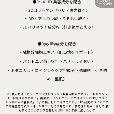
Chat
●3つの3D 美容成分を配合
Guide
・3Dコラーゲン〈ハリ・弾力続く〉
・ 3Dヒアルロン酸〈うるおい続く〉
・3Dハリネット成分W〈引き締め支える〉
●3大植物成分を配合
・植物幹細胞エキス〈肌環境をサポート〉
・パントエア菌LPS
〈ハリ・うるおい〉
※1
・ボタニカル・エイジングケア
成分〈透輝感・引き締
※2
め・整肌〉
※1 表示名称：パントエアアグロメランス培養溶解質エキス。アレルゲンフ
リー穀物「白タカキビ」 由来の「パントエア・アグロメランスLPS/ ホワイ
トソルガム培養製法」により抽出したエキスのこと。 LPS 研究のパイオニア
自然免疫応用技研（株）が四半世紀の研究を重ね、安定性と効果に関して 最
も多くのエビデンスを有したLPS ※2 年齢に応じたケア