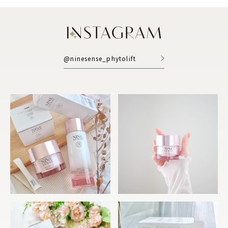
@ninesense_phytolift