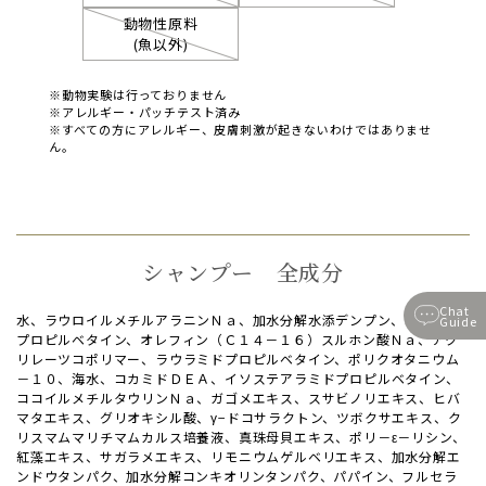
動物性原料
(魚以外)
※動物実験は行っておりません
※アレルギー・パッチテスト済み
※すべての方にアレルギー、皮膚刺激が起きないわけではありませ
ん。
シャンプー 全成分
Chat
水、ラウロイルメチルアラニンＮａ、加水分解水添デンプン、コカミド
Guide
プロピルベタイン、オレフィン（Ｃ１４－１６）スルホン酸Ｎａ、アク
リレーツコポリマー、ラウラミドプロピルベタイン、ポリクオタニウム
－１０、海水、コカミドＤＥＡ、イソステアラミドプロピルベタイン、
ココイルメチルタウリンＮａ、ガゴメエキス、スサビノリエキス、ヒバ
マタエキス、グリオキシル酸、γ−ドコサラクトン、ツボクサエキス、ク
リスマムマリチマムカルス培養液、真珠母貝エキス、ポリ－ε－リシン、
紅藻エキス、サガラメエキス、リモニウムゲルベリエキス、加水分解エ
ンドウタンパク、加水分解コンキオリンタンパク、パパイン、フルセラ