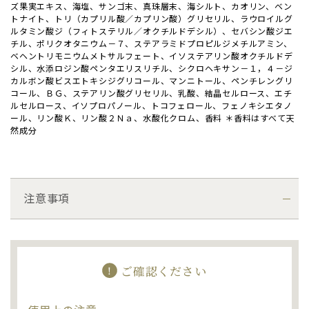
ズ果実エキス、海塩、サンゴ末、真珠層末、海シルト、カオリン、ベン
トナイト、トリ（カプリル酸／カプリン酸）グリセリル、ラウロイルグ
ルタミン酸ジ（フィトステリル／オクチルドデシル）、セバシン酸ジエ
チル、ポリクオタニウム－７、ステアラミドプロピルジメチルアミン、
ベヘントリモニウムメトサルフェート、イソステアリン酸オクチルドデ
シル、水添ロジン酸ペンタエリスリチル、シクロヘキサン－１，４－ジ
カルボン酸ビスエトキシジグリコール、マンニトール、ペンチレングリ
コール、ＢＧ、ステアリン酸グリセリル、乳酸、結晶セルロース、エチ
ルセルロース、イソプロパノール、トコフェロール、フェノキシエタノ
ール、リン酸Ｋ、リン酸２Ｎａ、水酸化クロム、香料 ＊香料はすべて天
然成分
注意事項
ご確認ください
！