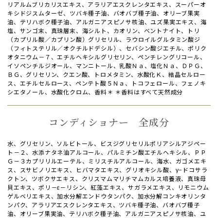
リアルムブリカリスエキス、アラリアエスクレンタエキス、スーパーオ
キシドジスムターゼ、ツバキ種子油、バオバブ種子油、オリーブ果実
油、テリハボク種子油、アルガニアスピノサ核油、ユズ果実エキス、海
塩、サンゴ末、真珠層末、海シルト、カオリン、ベントナイト、トリ
（カプリル酸／カプリン酸）グリセリル、ラウロイルグルタミン酸ジ
（フィトステリル／オクチルドデシル）、セバシン酸ジエチル、ポリク
オタニウム－７、エチルヘキシルグリセリン、ペンチレングリコール、
イソペンチルジオール、マンニトール、乳酸Ｎａ、塩化Ｎａ、ＤＰＧ、
ＢＧ、グリセリン、クエン酸、トロメタミン、水酸化Ｋ、結晶セルロー
ス、エチルセルロース、ペンテト酸５Ｎａ、トコフェロール、フェノキ
シエタノール、水酸化クロム、香料＊ ＊香料はすべて天然成分
コンディショナー 全成分
水、グリセリン、ソルビトール、ビスジグリセリルポリアシルアジペー
ト－２、水添ナタネ油アルコール、パルミチン酸エチルヘキシル、ＰＰ
Ｇ－３カプリリルエーテル、ミリスチルアルコール、海水、ガゴメエキ
ス、スサビノリエキス、ヒバマタエキス、グリオキシル酸、γ−ドコサラ
クトン、ツボクサエキス、クリスマムマリチマムカルス培養液、真珠母
貝エキス、ポリ－ε－リシン、紅藻エキス、サガラメエキス、リモニウム
ゲルベリエキス、加水分解エンドウタンパク、加水分解コンキオリンタ
ンパク、アラリアエスクレンタエキス、ツバキ種子油、バオバブ種子
油、オリーブ果実油、テリハボク種子油、アルガニアスピノサ核油、ユ