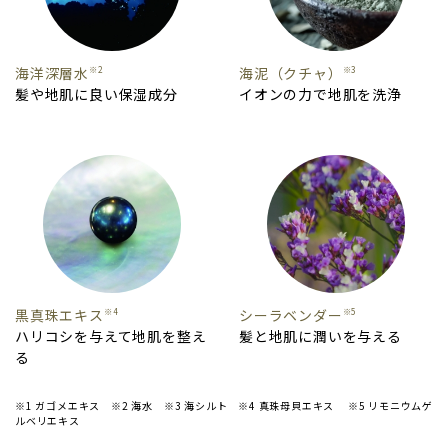
海洋深層水
海泥（クチャ）
※2
※3
髪や地肌に良い保湿成分
イオンの力で地肌を洗浄
黒真珠エキス
シーラベンダー
※4
※5
ハリコシを与えて地肌を整え
髪と地肌に潤いを与える
る
※1 ガゴメエキス ※2 海水 ※3 海シルト ※4 真珠母貝エキス ※5 リモニウムゲ
ルベリエキス