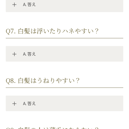
A. 答え
ため、メラニン色素が十分につくられなくなり、髪
は次第に白く変化していきます。
残念ながら、一度白くなった髪を黒髪に戻すことは
できません。
Q7. 白髪は浮いたりハネやすい？
白髪は加齢による自然な現象であり、現代の医学で
も黒髪に戻す方法はないとされています。
A. 答え
問題ありません。
Q8. 白髪はうねりやすい？
ただし、美容室での施術前後1週間は、LPLPの使用
を控えてください。
A. 答え
黒髪に比べてメラニン色素が少ない分軽いので、浮