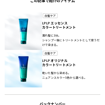
この記事で紹介のアイテム
白髪ケア
ダメージを受けてキューティクルが開いた髪は、色
LPLP エッセンス
素が流出しやすい状態です。
カラートリートメント
健康な髪でも毛先の方が色落ちしやすいのは、根元
濡れ髪に3分。
に比べてダメージを受けやすいためです。髪へのダ
シャンプー後にトリートメントとして使うだ
けで染まる。
メージを抑えた白髪染めを使うなど、日々のケアが
とても大切です。
白髪ケア
LPLP オリジナル
カラートリートメント
乾いた髪から染める。
ニュアンスカラー5色から選べる。
バックナンバー