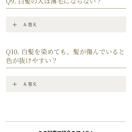
Q9. 白髪の人は薄毛にならない？
いたりハネたりしやすいです。
ヘアカラートリートメントで白髪ケアをする際は、
白髪が浮かないように重ね付けやラップをしましょ
A. 答え
う。
白髪を抜いて毛根を傷つけると、髪がまっすぐ生え
Q10. 白髪を染めても、髪が傷んでいると
にくくなります。
色が抜けやすい？
また、加齢によって頭皮のハリが失われると、毛穴
が円形から楕円形に変化し、うねりのある髪が生え
やすくなります。
A. 答え
白髪と薄毛に直接的な因果関係はありません。
ただし、過度のヘアケアにより髪や頭皮にダメージ
が蓄積すると、抜け毛や薄毛の原因になることがあ
るため注意が必要です。