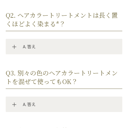
Q2. ヘアカラートリートメントは長く置
くほどよく染まる*？
A. 答え
増えません。
白髪を抜いた毛穴から生えてくるのも白髪であり、
Q3. 別々の色のヘアカラートリートメン
白髪が増えるという因果関係はありません。ただ
トを混ぜて使ってもOK？
し、だからといって抜いてよいわけではありませ
ん。無理に抜くと毛根を傷つけ、髪の成長に悪影響
を与える可能性があります。白髪は抜かずに、根元
A. 答え
からカットするか、カラーリングでケアしましょ
う。
長く置いても、染まり*具合は変わりません