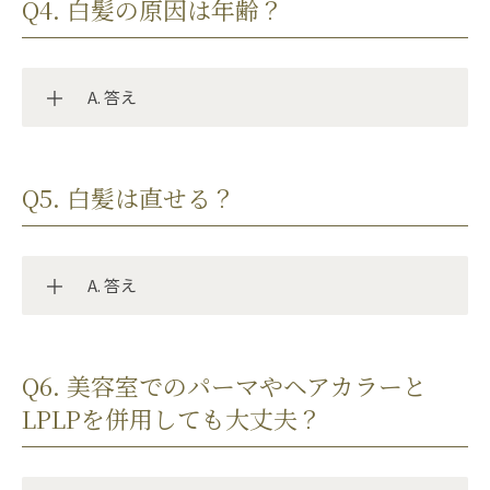
むしろ置きすぎると、頭皮に色がついてしまう可能
Q4. 白髪の原因は年齢？
性があります。必ず指定の放置時間を守りましょ
う。
＜エッセンスカラー：３分程度＞
A. 答え
＜オリジナルカラー：20分～30分＞
*髪表面を着色
基本的にはおすすめしていません。
Q5. 白髪は直せる？
混ぜても品質自体に問題はありませんが、色の出方
が不安定になったり、色ムラが起こる可能性があり
ます。使用する場合は、日を分けて交互に使うのが
A. 答え
おすすめです。
ほとんどの場合、白髪は加齢による自然な現象で
Q6. 美容室でのパーマやヘアカラーと
す。
LPLPを併用しても大丈夫？
髪は、メラノサイトと呼ばれる色素細胞がメラニン
色素をつくることで黒く保たれています。しかし、
メラノサイトの働きは年齢とともに徐々に低下する